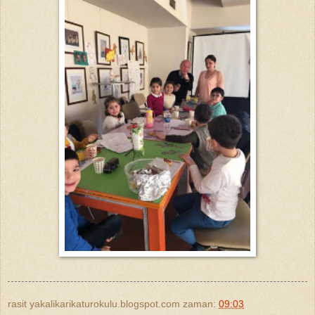
rasit yakalikarikaturokulu.blogspot.com
zaman:
09:03