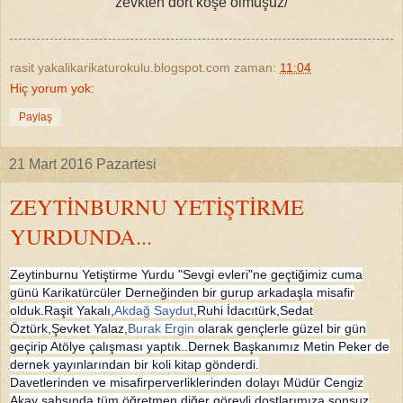
zevkten dört köşe olmuşuz/
rasit yakalikarikaturokulu.blogspot.com
zaman:
11:04
Hiç yorum yok:
Paylaş
21 Mart 2016 Pazartesi
ZEYTİNBURNU YETİŞTİRME
YURDUNDA...
Zeytinburnu Yetiştirme Yurdu "Sevgi evleri"ne geçtiğimiz cuma
günü Karikatürcüler Derneğinden bir gurup arkadaşla misafir
olduk.Raşit Yakalı,
Akdağ Saydut
,Ruhi İdacıtürk,Sedat
Öztürk,Şevket Yalaz,
Burak Ergin
olarak gençlerle güzel bir gün
geçirip Atölye çalışması yaptık..Dernek Başkanımız Metin Peker de
dernek yayınlarından bir koli kitap gönderdi.
Davetlerinden ve misafirperverliklerinden dolayı Müdür Cengiz
Akay sahsında tüm öğretmen diğer görevli dostlarımıza sonsuz